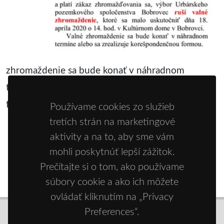
zhromaždenie sa bude konať v náhradnom
termíne alebo sa zrealizuje korešpondenčnou
formou.
Používame cookies zo služieb
tretích strán na marketingové
aktivity a na to, aby sme vám
VYHLÁSENIE
mohli poskytnúť lepší zážitok.
Prečítajte si o tom, ako používame
súbory cookie a ako ich môžete
ovládať kliknutím na „Privacy
Preferences“.