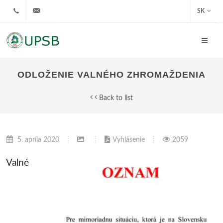
+421908022775
upsb@urbarbobrovec.sk
SK
ODLOŽENIE VALNÉHO ZHROMAŽDENIA
Back to list
5. apríla 2020
Vyhlásenie
2059
Valné