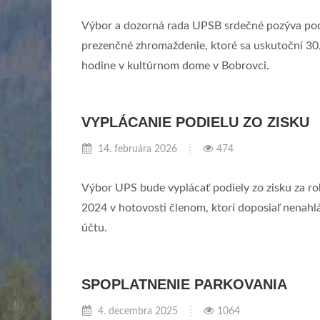
Výbor a dozorná rada UPSB srdečné pozýva pod
prezenčné zhromaždenie, ktoré sa uskutoční 30
BRA
ŠÍRENÉ POLOP
hodine v kultúrnom dome v Bobrovci.
31. januára 2019
amita
VYPLÁCANIE PODIELU ZO ZISKU
10 poloprávd a nepr
14. februára 2026
"ochranármi"
474
10 krívd súkromným 
ítať viac
Výbor UPS bude vyplácať podiely zo zisku za r
spôsobených štátom
2024 v hotovosti členom, ktorí doposiaľ nenahlá
môže
účtu.
SPOPLATNENIE PARKOVANIA
4. decembra 2025
1064