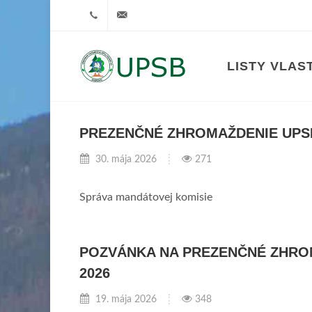
+421908022775
upsb@urbarbobrovec.sk
LISTY VLAS
Urbárske pozemkové 
PREZENČNÉ ZHROMAŽDENIE UPSB
30. mája 2026
271
Správa mandátovej komisie
POZVÁNKA NA PREZENČNÉ ZHRO
2026
19. mája 2026
348