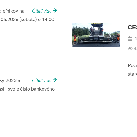
Čítať viac
ieľnikov na
.05.2026 (sobota) o 14:00
RAVDY A KRIVDY
CE
4654
1
4
Čítať viac
ávd hlásaných
Pozr
vlastníkom lesa a pôdy
star
Čítať viac
oky 2023 a
sili svoje číslo bankového